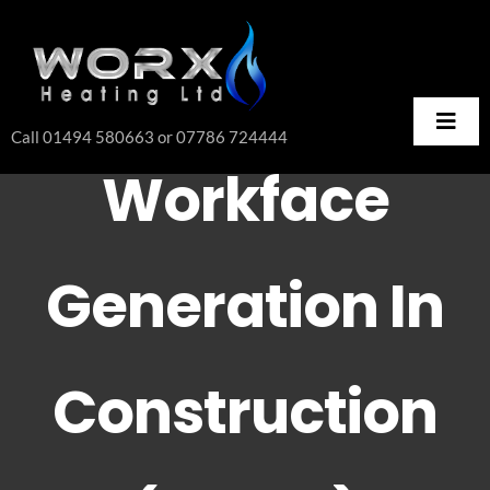
Skip
to
content
Toggl
Call 01494 580663 or 07786 724444
Navig
Workface
HOME
SERVICES
Generation In
PRICE GUIDE
REVIEWS
FAQ’s
Construction
SELF HELP TIPS
CONTACT